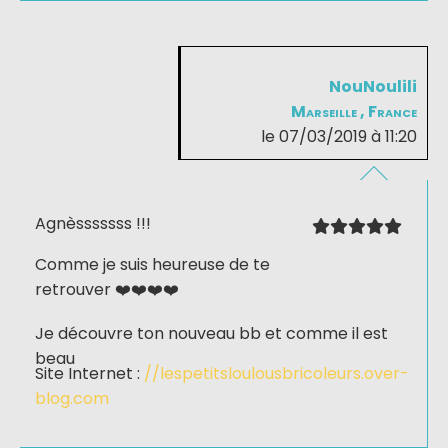
NouNoulili
Marseille , France
le 07/03/2019 à 11:20
Agnèsssssss !!!
Comme je suis heureuse de te
retrouver ❤️❤️❤️❤️
Je découvre ton nouveau bb et comme il est
beau
Site Internet :
//lespetitsloulousbricoleurs.over-
blog.com