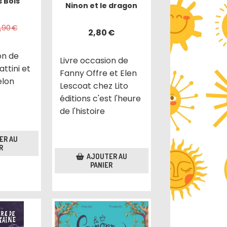
 Bois
Ninon et le dragon
6,90
€
2,80
€
on de
Livre occasion de
ttini et
Fanny Offre et Elen
elon
Lescoat chez Lito
éditions c'est l'heure
de l'histoire
ER AU
R
AJOUTER AU
PANIER