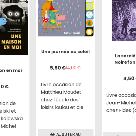
Une journée au soleil
La sorciè
Noirefon
5,50
€
14,00
€
on en moi
4,50
Livre occasion de
00
€
Matthieu Maudet
Livre occasi
chez l'école des
Jean-Michel
sion de
loisirs loulou et cie
chez Fides 
elski et
okolowska
 Michel
AJOUTER AU