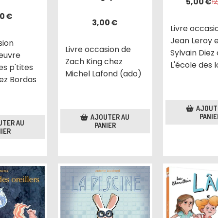
5,00
€
1
20
€
3,00
€
Livre occasi
Jean Leroy 
sion
Livre occasion de
Sylvain Diez
oeuvre
Zach King chez
L'école des lo
es p'tites
Michel Lafond (ado)
hez Bordas
AJOUT
PANIE
AJOUTER AU
UTER AU
PANIER
IER