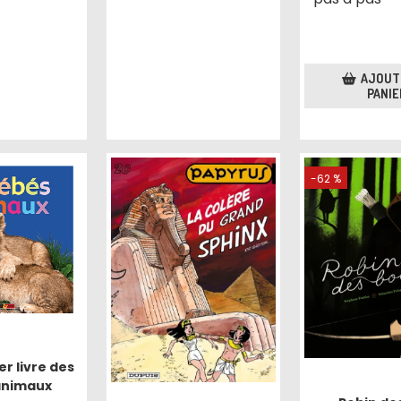
AJOUT
PANIE
-62 %
r livre des
animaux