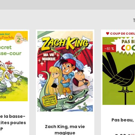
T
COUP DE COE
-61 %
e la basse-
Pas beau, 
tites poules
Zach King, ma vie
P
magique