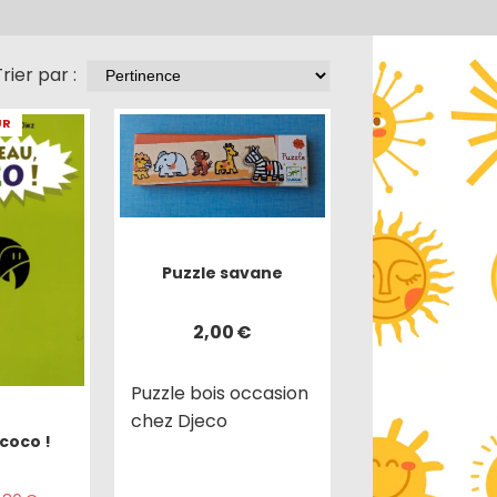
rier par :
UR
Puzzle savane
2,00
€
Puzzle bois occasion
chez Djeco
coco !