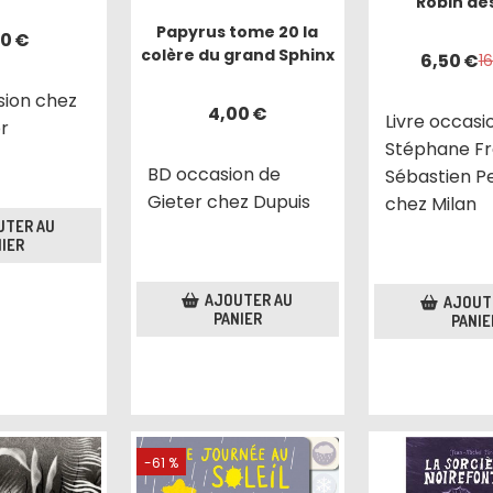
Robin des
Papyrus tome 20 la
00
€
colère du grand Sphinx
6,50
€
1
sion chez
4,00
€
Livre occasi
r
Stéphane Fra
BD occasion de
Sébastien P
Gieter chez Dupuis
chez Milan
UTER AU
IER
AJOUTER AU
AJOUT
PANIER
PANIE
-61 %