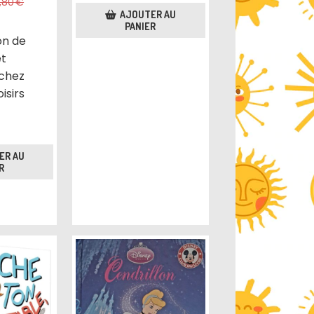
2,80
€
AJOUTER AU
PANIER
on de
et
 chez
isirs
ER AU
R