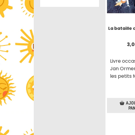
La bataille 
3,
Livre occa
Jan Orme
les petits 
AJO
PAN