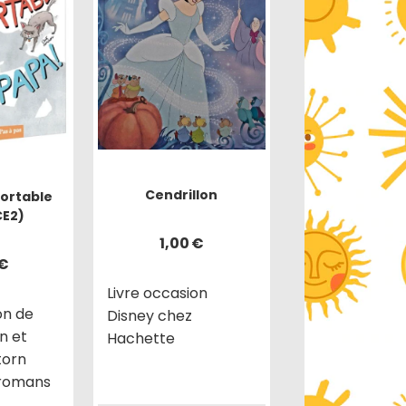
Cendrillon
portable
CE2)
1,00
€
€
Livre occasion
on de
Disney chez
in et
Hachette
torn
 romans