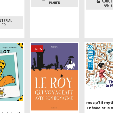
AJOUT
PANIER
PANIE
UTER AU
IER
-63 %
mes p'tit myt
Thésée et le