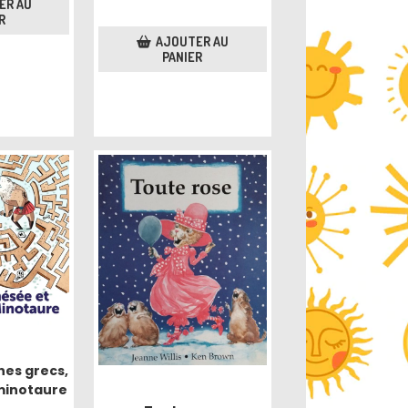
ER AU
R
AJOUTER AU
PANIER
hes grecs,
 minotaure