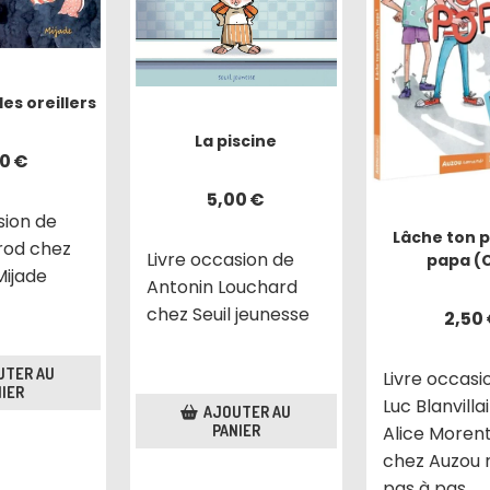
des oreillers
La piscine
00
€
5,00
€
sion de
Lâche ton 
rod chez
Livre occasion de
papa (
Mijade
Antonin Louchard
chez Seuil jeunesse
2,50
UTER AU
Livre occasi
IER
Luc Blanvilla
AJOUTER AU
PANIER
Alice Moren
chez Auzou
pas à pas