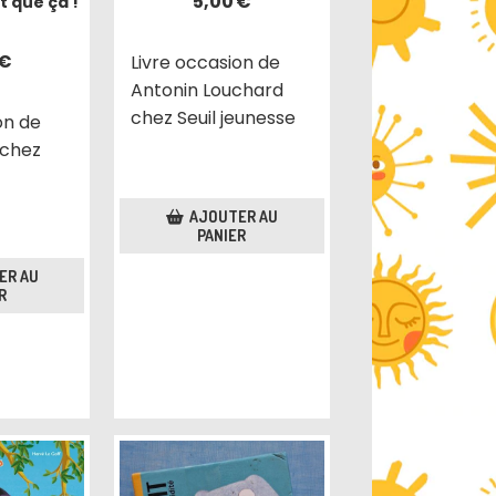
5,00
€
t que ça !
€
Livre occasion de
Antonin Louchard
chez Seuil jeunesse
on de
 chez
AJOUTER AU
PANIER
ER AU
R