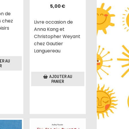
5,00
€
on de
s chez
Livre occasion de
isirs
Anna Kang et
Christopher Weyant
chez Gautier
Languereau
ER AU
R
AJOUTER AU
PANIER