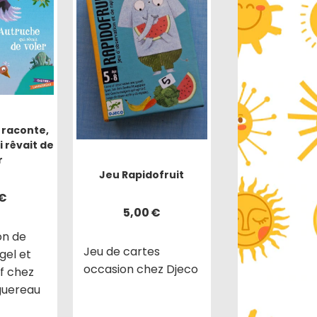
 raconte,
 rêvait de
r
Jeu Rapidofruit
€
5,00
€
on de
Jeu de cartes
gel et
occasion chez Djeco
f chez
guereau