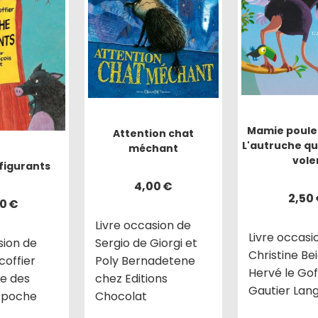
Mamie poule
Attention chat
L'autruche qui
méchant
vole
figurants
4,00
€
2,50
00
€
Livre occasion de
Livre occasi
Sergio de Giorgi et
sion de
Christine Bei
Poly Bernadetene
coffier
Hervé le Gof
chez Editions
le des
Gautier Lan
Chocolat
in poche