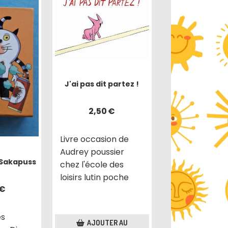
J'ai pas dit partez !
2,50
€
Livre occasion de
Audrey poussier
 Sakapuss
chez l'école des
loisirs lutin poche
€
es
AJOUTER AU