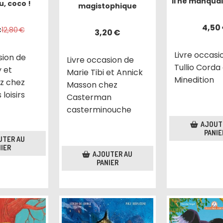
Il ne manquai
, coco !
magistophique
4,50
€
12,80
€
3,20
€
Livre occasi
sion de
Livre occasion de
Tullio Corda
 et
Marie Tibi et Annick
Minedition
ez chez
Masson chez
 loisirs
Casterman
casterminouche
AJOUT
PANIE
UTER AU
IER
AJOUTER AU
PANIER