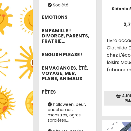
Société
Sidonie 
EMOTIONS
2,
EN FAMILLE !
DIVORCE, PARENTS,
Livre occa
FRATRIE...
Clothilde 
ENGLISH PLEASE !
chez L'éco
loisirs Mo
EN VACANCES, ÉTÉ,
(abonnem
VOYAGE, MER,
PLAGE, ANIMAUX
FÊTES
AJO
PAN
halloween, peur,
cauchemar,
monstres, ogres,
sorcières...