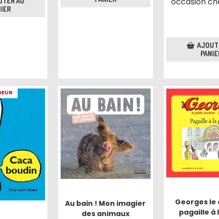
occasion ch
UTER AU
IER
AJOUT
PANIE
OEUR
Georges le 
Au bain ! Mon imagier
pagaille à 
des animaux