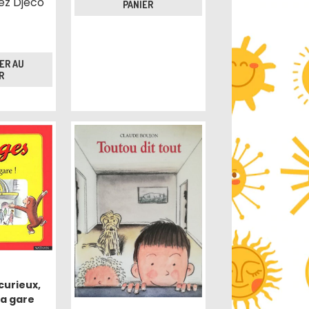
ez Djeco
PANIER
ER AU
R
curieux,
la gare