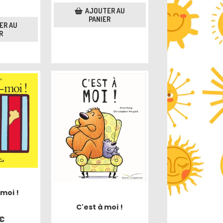
AJOUTER AU
PANIER
ER AU
R
moi !
C'est à moi !
€