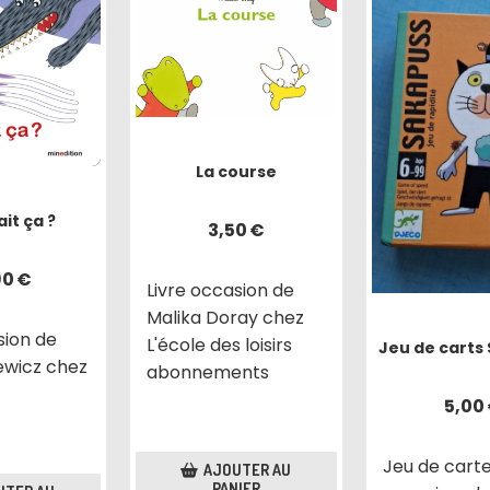
La course
ait ça ?
3,50
€
90
€
Livre occasion de
Malika Doray chez
sion de
L'école des loisirs
Jeu de carts
ewicz chez
abonnements
5,00
Jeu de cart
AJOUTER AU
PANIER