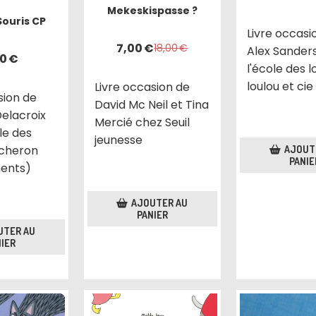
Mekeskispasse ?
Souris CP
Livre occasi
7,00
€
18,00
€
Alex Sander
70
€
l'école des lo
loulou et cie
Livre occasion de
sion de
David Mc Neil et Tina
Delacroix
Mercié chez Seuil
le des
jeunesse
ucheron
AJOUT
PANIE
ents)
AJOUTER AU
PANIER
UTER AU
IER