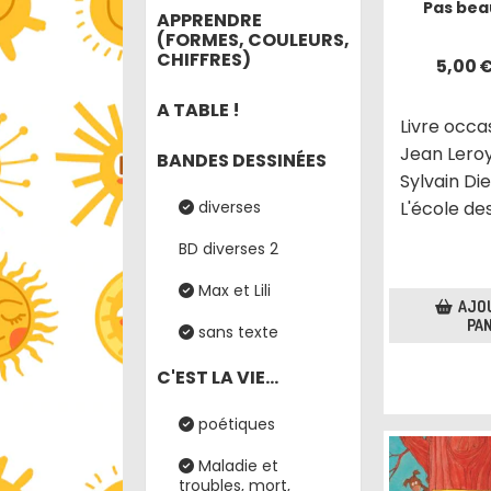
Pas beau
APPRENDRE
(FORMES, COULEURS,
CHIFFRES)
5,00
A TABLE !
Livre occa
Jean Leroy
BANDES DESSINÉES
Sylvain Di
diverses
L'école des
BD diverses 2
Max et Lili
AJO
PAN
sans texte
C'EST LA VIE...
poétiques
Maladie et
troubles, mort,