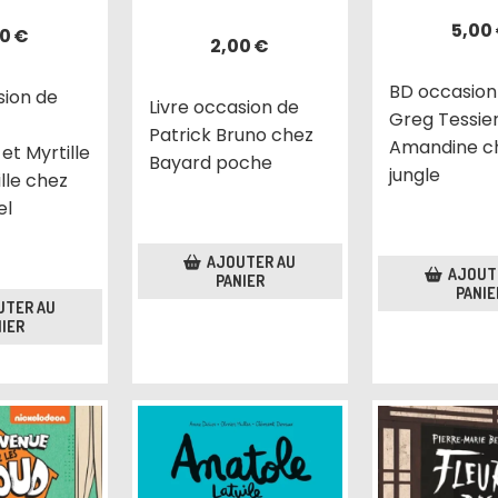
5,00
00
€
2,00
€
BD occasion
sion de
Livre occasion de
Greg Tessier
Patrick Bruno chez
Amandine ch
et Myrtille
Bayard poche
jungle
lle chez
el
AJOUTER AU
AJOUT
PANIER
PANIE
UTER AU
IER