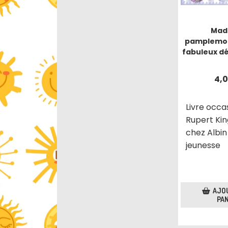
Mad
pamplemou
fabuleux dé
4,
Livre occa
Rupert Kin
chez Albin
jeunesse
AJO
PAN