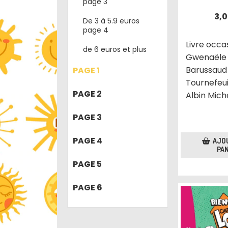
page 3
3,
De 3 à 5.9 euros
page 4
Livre occa
de 6 euros et plus
Gwenaële
Barussaud 
PAGE 1
Tournefeui
PAGE 2
Albin Mich
PAGE 3
PAGE 4
AJO
PAN
PAGE 5
PAGE 6