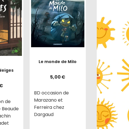
Le monde de Milo
Neiges
5,00
€
€
BD occasion de
Marazano et
on de
Ferreira chez
e Beaude
Dargaud
achin
adet