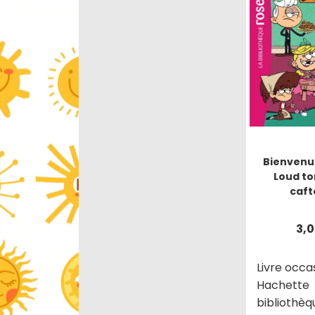
Bienvenue
Loud to
caft
3,
Livre occa
Hachette
bibliothèq