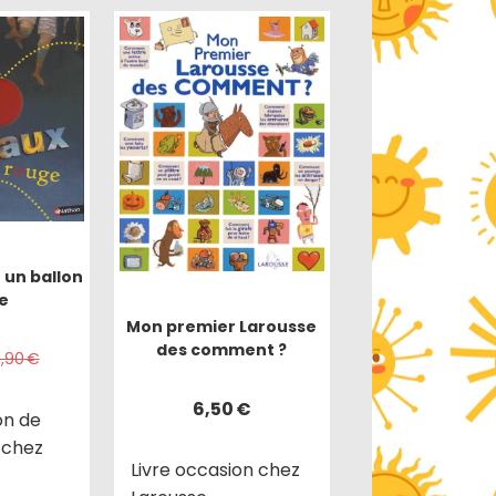
 un ballon
e
Mon premier Larousse
des comment ?
4,90
€
6,50
€
on de
r chez
Livre occasion chez