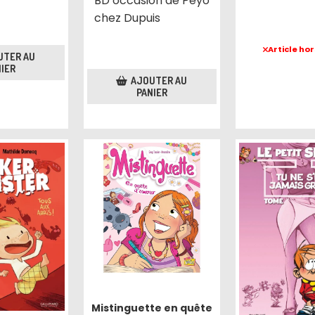
BD occasion de Peyo
chez Dupuis
Article hor
UTER AU
IER
AJOUTER AU
PANIER
Mistinguette en quête