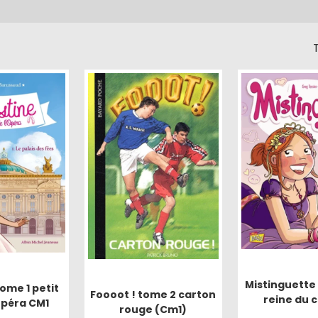
T
Mistinguette 
ome 1 petit
Foooot ! tome 2 carton
reine du c
Opéra CM1
rouge (Cm1)