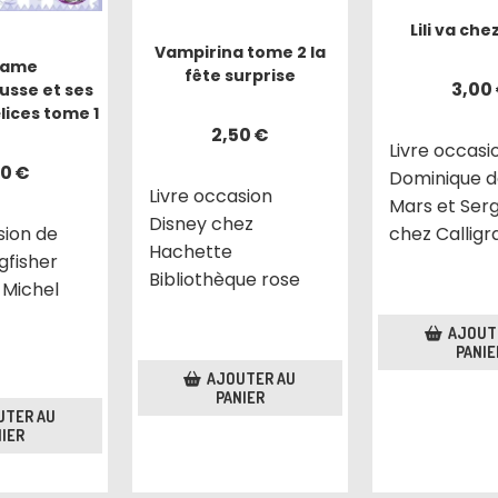
Lili va che
Vampirina tome 2 la
ame
fête surprise
3,00
sse et ses
lices tome 1
2,50
€
Livre occasi
00
€
Dominique d
Livre occasion
Mars et Ser
Disney chez
sion de
chez Callig
Hachette
gfisher
Bibliothèque rose
 Michel
AJOUT
PANIE
AJOUTER AU
PANIER
UTER AU
IER