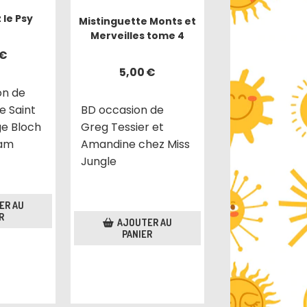
z le Psy
Mistinguette Monts et
Merveilles tome 4
€
5,00
€
on de
e Saint
BD occasion de
ge Bloch
Greg Tessier et
ram
Amandine chez Miss
Jungle
ER AU
R
AJOUTER AU
PANIER