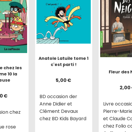
Anatole Latuile tome 1
c'est parti !
 chez les
Fleur des 
me 10 la
5,00
€
euse
2,00
00
€
BD occasion der
Anne Didier et
Livre occasi
Clément Devaux
Pierre-Mari
sion chez
chez BD Kids Bayard
et Claude C
chez Folio c
ue rose