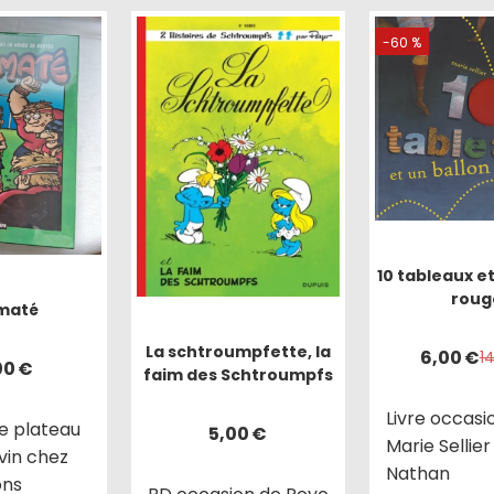
-60 %
10 tableaux et
roug
maté
La schtroumpfette, la
6,00
€
1
00
€
faim des Schtroumpfs
Livre occasi
e plateau
5,00
€
Marie Sellie
vin chez
Nathan
ons