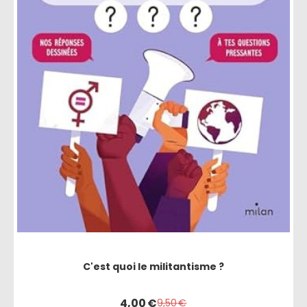
C'est quoi le militantisme ?
4,00
€
9,50
€