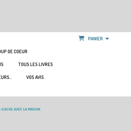
PANIER
OUP DE COEUR
US
TOUS LES LIVRES
URS..
VOS AVIS
-CACHE AVEC LA MAISON