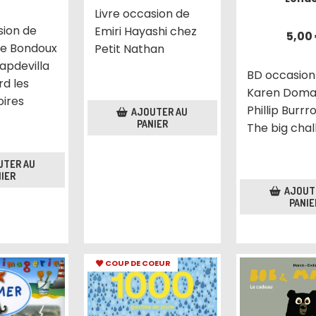
Livre occasion de
sion de
Emiri Hayashi chez
5,00
e Bondoux
Petit Nathan
apdevilla
BD occasion
d les
Karen Doman
oires
Phillip Burr
AJOUTER AU
PANIER
The big cha
UTER AU
IER
AJOUT
PANIE
COUP DE COEUR