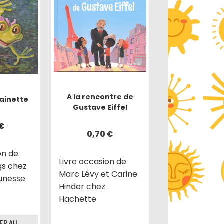
A la rencontre de
rainette
Gustave Eiffel
€
0,70
€
on de
Livre occasion de
gs chez
Marc Lévy et Carine
eunesse
Hinder chez
Hachette
ER AU