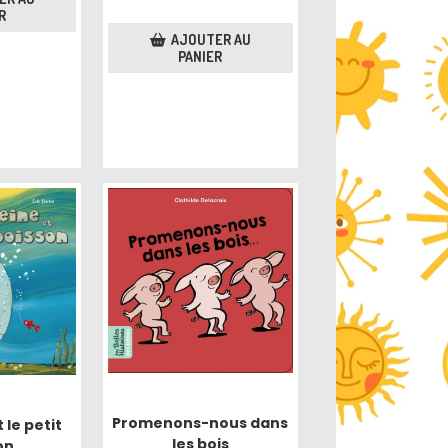
R
AJOUTER AU
PANIER
Promenons-nous dans
 le petit
les bois
on