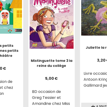
s petits
Juliette la 
mes petits
théâtre
3,20
Mistinguette tome 3 la
reine du collège
00
€
Livre occasi
5,00
€
Antoon Krin
sion de
Gallimard j
let chez
BD occasion de
an
Greg Tessier et
Amandine chez Miss
AJOUT