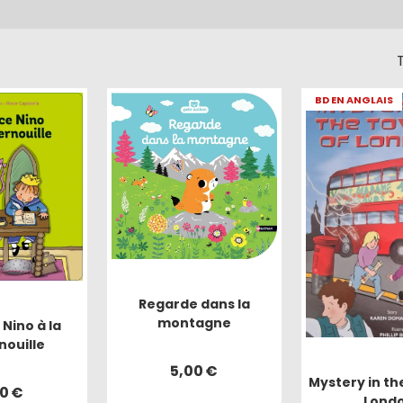
T
BD EN ANGLAIS
Regarde dans la
montagne
 Nino à la
ouille
5,00
€
Mystery in th
70
€
Lond