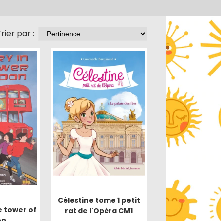
rier par :
Célestine tome 1 petit
e tower of
rat de l'Opéra CM1
on