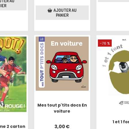
UTER AU
IER
AJOUTER AU
PANIER
-76 %
Mes tout p'tits docs En
voiture
1 et 1 fo
3,00
€
me 2 carton