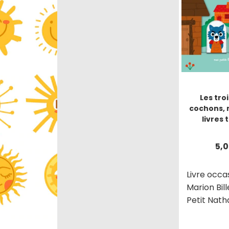
Les troi
cochons, 
livres 
5,
Livre occa
Marion Bil
Petit Nath