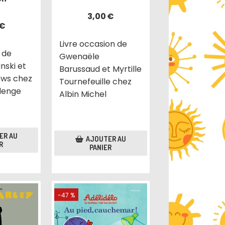
3,00
€
€
Livre occasion de
 de
Gwenaële
ski et
Barussaud et Myrtille
rows chez
Tournefeuille chez
llenge
Albin Michel
ER AU
AJOUTER AU
R
PANIER
-47 %