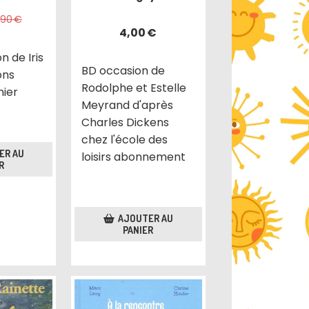
1,90
€
4,00
€
n de Iris
BD occasion de
ons
Rodolphe et Estelle
nier
Meyrand d'après
Charles Dickens
chez l'école des
ER AU
loisirs abonnement
R
AJOUTER AU
PANIER