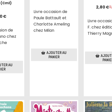
 (Cm1)
2,80
€
1
Livre occasion de
00
€
Paule Battault et
Livre occasio
Charlotte Ameling
F. chez éditi
sion de
chez Milan
Thierry Mag
uno chez
oche
AJOUTER AU
AJOUT
PANIER
PANIE
UTER AU
IER