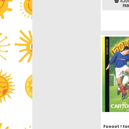
AJO
PAN
Foooot ! to