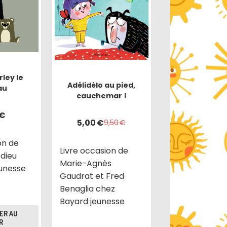
ley le
Adélidélo au pied,
au
cauchemar !
€
5,00
€
9,50
€
on de
Livre occasion de
edieu
Marie-Agnès
eunesse
Gaudrat et Fred
Benaglia chez
Bayard jeunesse
ER AU
R