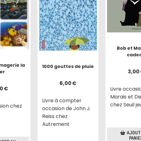
Bob et Mar
cade
imagerie la
1000 gouttes de pluie
3,00
er
6,00
€
50
€
Livre occasi
Marais et D
Livre à compter
chez Seuil j
sion chez
occasion de John J.
Reiss chez
Autrement
AJOUT
PANIE