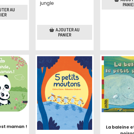
jungle
PANIE
UTER AU
IER
AJOUTER AU
PANIER
est maman !
La baleine et
poiss