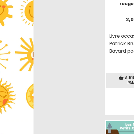
rouge
2,
Livre occa
Patrick Br
Bayard p
AJO
PAN