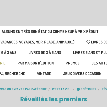
ALBUMS EN TRÈS BON ÉTAT OU COMME NEUF À PRIX RÉDUIT
 VACANCES, VOYAGES, MER, PLAGE, ANIMAUX..)
LIVRES C
 0 À 3 ANS
LIVRES DE 3 À 6 ANS
LIVRES 6 ANS ET PL
RIE
PAR MAISON D'ÉDITION
PROMOS
DES AUTE
RECHERCHE
VINTAGE
JEUX DIVERS OCCASION
OCCASION ENFANTS PAR CATÉGORIE
C'EST LA VIE...
POÉTIQUES
RÉV
Réveillés les premiers