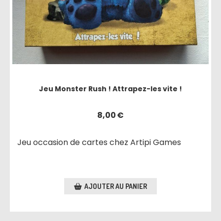
Jeu Monster Rush ! Attrapez-les vite !
8,00
€
Jeu occasion de cartes chez Artipi Games
AJOUTER AU PANIER