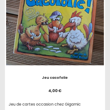
Jeu cacofolie
4,00
€
Jeu de cartes occasion chez Gigamic