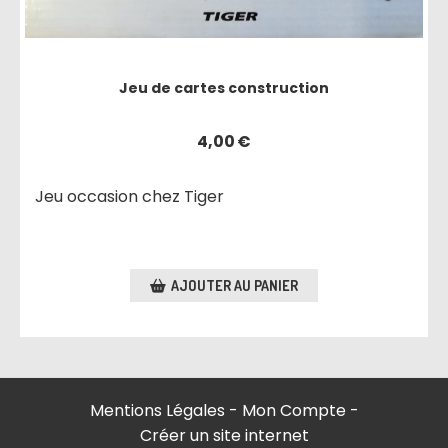
Jeu de cartes construction
4,00
€
Jeu occasion chez Tiger
AJOUTER AU PANIER
Mentions Légales
Mon Compte
Créer un site internet