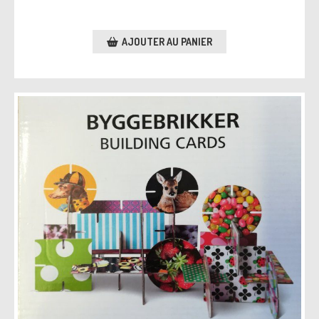
AJOUTER AU PANIER