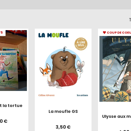
T
75
COUP DE COE
t la tortue
La moufle GS
Ulysse aux mi
00
€
3,50
€