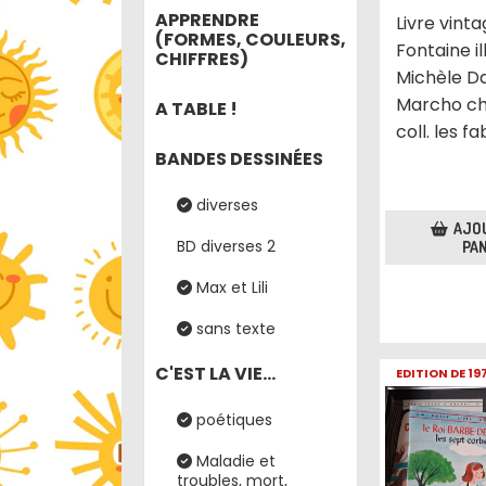
APPRENDRE
Livre vint
(FORMES, COULEURS,
Fontaine il
CHIFFRES)
Michèle D
Marcho ch
A TABLE !
coll. les fa
BANDES DESSINÉES
diverses
AJO
BD diverses 2
PAN
Max et Lili
sans texte
C'EST LA VIE...
EDITION DE 19
poétiques
Maladie et
troubles, mort,