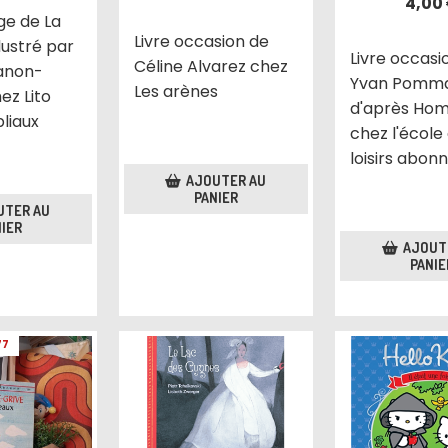
4,00
age de La
Livre occasion de
lustré par
Livre occasi
Céline Alvarez chez
anon-
Yvan Pomm
Les arènes
ez Lito
d'après Ho
bliaux
chez l'école
loisirs abo
AJOUTER AU
PANIER
UTER AU
IER
AJOUT
PANIE
77