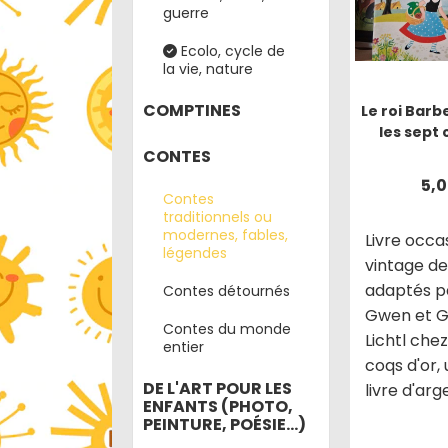
guerre
Ecolo, cycle de
la vie, nature
COMPTINES
Le roi Barb
les sept
CONTES
5,
Contes
traditionnels ou
modernes, fables,
Livre occa
légendes
vintage d
adaptés pa
Contes détournés
Gwen et G
Contes du monde
Lichtl che
entier
coqs d'or, 
DE L'ART POUR LES
livre d'arg
ENFANTS (PHOTO,
PEINTURE, POÉSIE...)