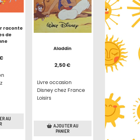
or raconte
es de
mne
Aladdin
€
2,50
€
on
Livre occasion
ez
Disney chez France
Loisirs
ER AU
R
AJOUTER AU
PANIER