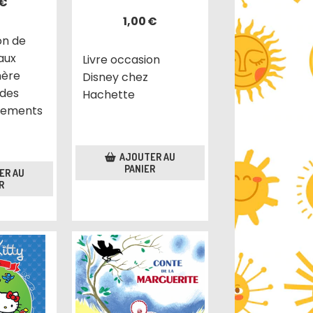
€
1,00
€
on de
aux
Livre occasion
mère
Disney chez
 des
Hachette
nnements
AJOUTER AU
PANIER
ER AU
R