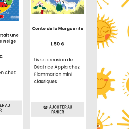
Conte de la Marguerite
 était une
e Neige
1,50
€
€
Livre occasion de
Béatrice Appia chez
on chez
Flammarion mini
classiques
ER AU
AJOUTER AU
R
PANIER