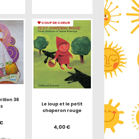
COUP DE COEUR
illon 36
Le loup et le petit
es
chaperon rouge
€
4,00
€