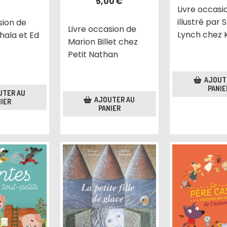
5,00
€
Livre occasi
illustré par 
sion de
Livre occasion de
Lynch chez 
hala et Ed
Marion Billet chez
n
Petit Nathan
AJOUT
PANIE
UTER AU
AJOUTER AU
IER
PANIER