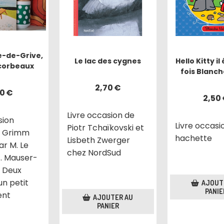
e-de-Grive,
Le lac des cygnes
Hello Kitty il
 corbeaux
fois Blanch
2,70
€
00
€
2,50
Livre occasion de
sion
Livre occasi
Piotr Tchaïkovski et
e Grimm
hachette
Lisbeth Zwerger
r M. Le
chez NordSud
. Mauser-
z Deux
un petit
AJOUT
PANIE
ent
AJOUTER AU
PANIER