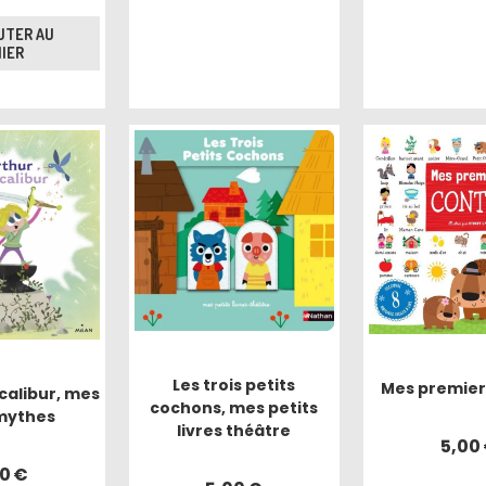
UTER AU
IER
Les trois petits
Mes premier
calibur, mes
cochons, mes petits
 mythes
livres théâtre
5,00
70
€