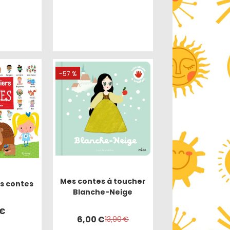
-57 %
Mes contes à toucher
s contes
Blanche-Neige
€
6,00
€
13,90
€