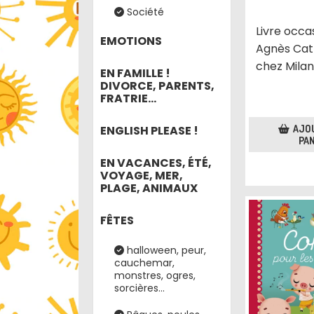
Société
Livre occa
EMOTIONS
Agnès Cat
chez Mila
EN FAMILLE !
DIVORCE, PARENTS,
FRATRIE...
AJO
ENGLISH PLEASE !
PAN
EN VACANCES, ÉTÉ,
VOYAGE, MER,
PLAGE, ANIMAUX
FÊTES
halloween, peur,
cauchemar,
monstres, ogres,
sorcières...