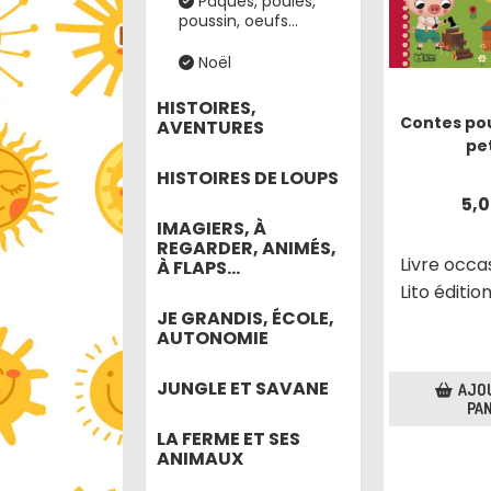
Pâques, poules,
poussin, oeufs...
Noël
HISTOIRES,
Contes pou
AVENTURES
pet
HISTOIRES DE LOUPS
5,
IMAGIERS, À
REGARDER, ANIMÉS,
Livre occa
À FLAPS...
Lito éditio
JE GRANDIS, ÉCOLE,
AUTONOMIE
JUNGLE ET SAVANE
AJO
PAN
LA FERME ET SES
ANIMAUX