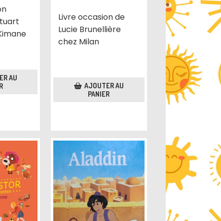
on
Livre occasion de
Stuart
Lucie Brunellière
Kimane
chez Milan
ER AU
AJOUTER AU
R
PANIER