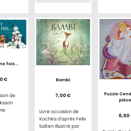
ne fois...
00
€
Bambi
Puzzle Cendr
7,00
€
sion de
pièc
aksson
ne
Livre occasion de
6,50
Kochka d'après Felix
Salten illustré par