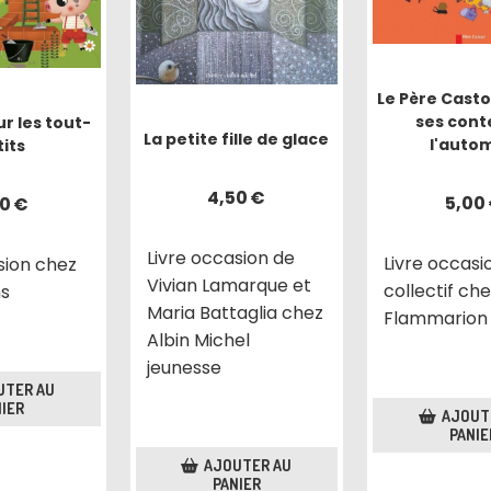
Le Père Cast
ses cont
r les tout-
La petite fille de glace
l'auto
its
4,50
€
5,00
00
€
Livre occasion de
Livre occasi
sion chez
Vivian Lamarque et
collectif ch
ns
Maria Battaglia chez
Flammarion
Albin Michel
jeunesse
UTER AU
IER
AJOUT
PANIE
AJOUTER AU
PANIER