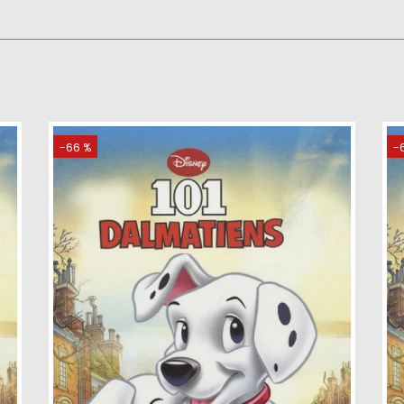
-66 %
-