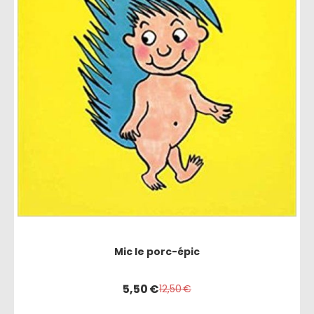
Mic le porc-épic
5,50
€
12,50
€