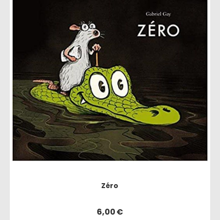
Zéro
6,00
€