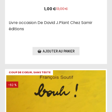
1,00
€
13,00
€
Livre occasion De David J.Plant Chez Samir
éditions
AJOUTER AU PANIER
COUP DE COEUR, SANS TEXTE
-62 %