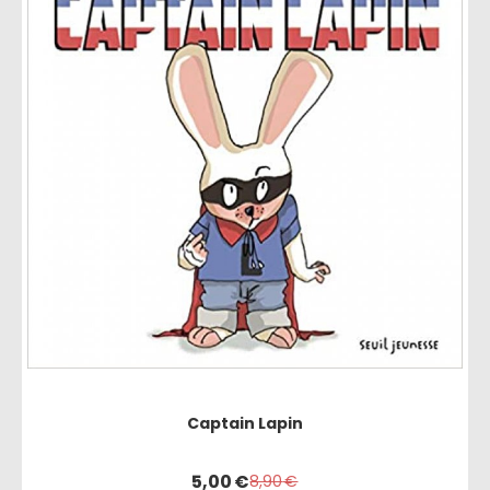
Captain Lapin
5,00
€
8,90
€