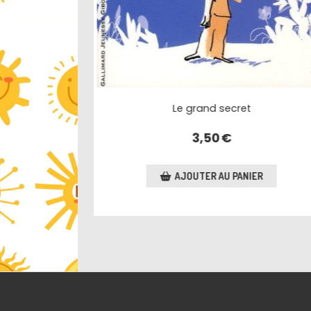
ura
La promesse
3,20
€
R
AJOUTER AU PANIER