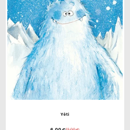
Yéti
6,00
€
13,00
€