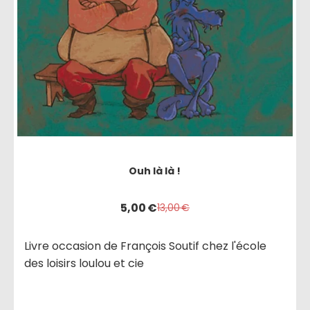
Ouh là là !
5,00
€
13,00
€
Livre occasion de François Soutif chez l'école
des loisirs loulou et cie