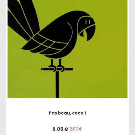
Pas beau, coco !
5,00
€
12,80
€