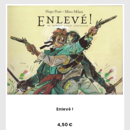
Enlevé !
4,50
€