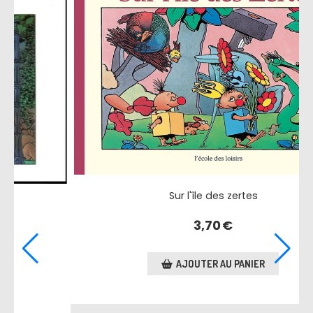
es zertes
0
€
AU PANIER