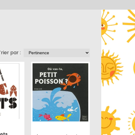
rier par :
ots