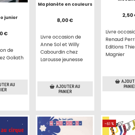
Ma planète en couleurs
2,50
o junior
8,00
€
Livre occasi
00
€
Livre occasion de
Renaud Perr
Anne Sol et Willy
Editions Thie
ion de
Cabourdin chez
Magnier
ez Goliath
Larousse jeunesse
AJOUT
UTER AU
PANIE
AJOUTER AU
IER
PANIER
-61 %