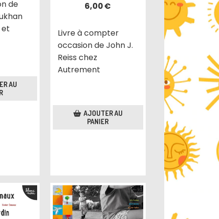
on de
6,00
€
rukhan
 et
Livre à compter
occasion de John J.
Reiss chez
Autrement
ER AU
R
AJOUTER AU
PANIER