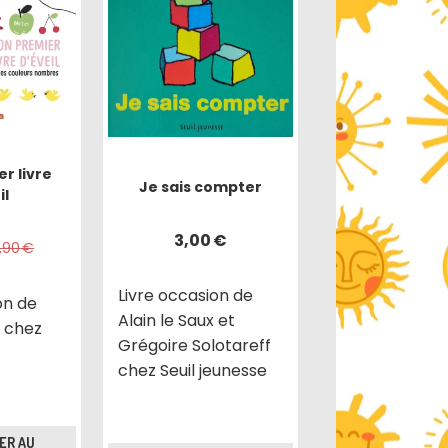
r livre
Je sais compter
il
3,00
€
2,90
€
Livre occasion de
on de
Alain le Saux et
 chez
Grégoire Solotareff
chez Seuil jeunesse
ER AU