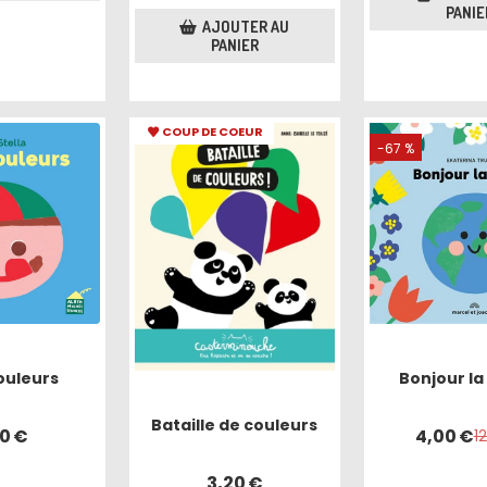
PANIE
AJOUTER AU
PANIER
COUP DE COEUR
-67 %
Bonjour la 
ouleurs
Bataille de couleurs
4,00
€
50
€
1
3,20
€