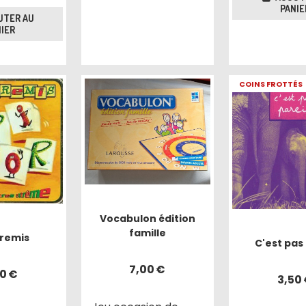
PANIE
UTER AU
IER
COINS FROTTÉS
Vocabulon édition
famille
tremis
C'est pas 
7,00
€
00
€
3,50