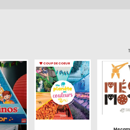
T
COUP DE COEUR
Mecam