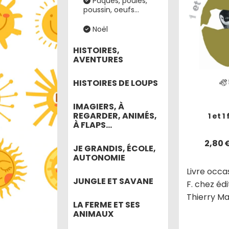
Pâques, poules,
poussin, oeufs...
Noël
HISTOIRES,
AVENTURES
HISTOIRES DE LOUPS
IMAGIERS, À
REGARDER, ANIMÉS,
1 et 1
À FLAPS...
2,80
JE GRANDIS, ÉCOLE,
AUTONOMIE
Livre occas
JUNGLE ET SAVANE
F. chez édi
Thierry Ma
LA FERME ET SES
ANIMAUX