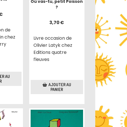
Où vas-tu, petit Poisson
?
€
3,70
€
on de
in chez
Livre occasion de
rry
Olivier Latyk chez
Editions quatre
fleuves
ER AU
R
AJOUTER AU
PANIER