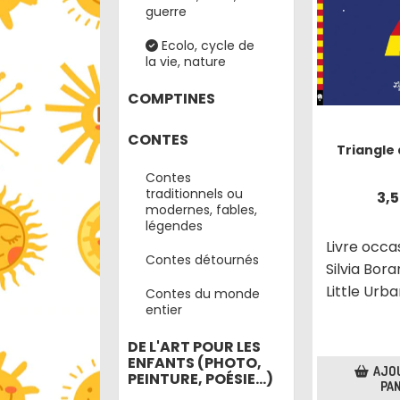
guerre
Ecolo, cycle de
la vie, nature
COMPTINES
CONTES
Triangle 
Contes
traditionnels ou
3,
modernes, fables,
légendes
Livre occa
Contes détournés
Silvia Bor
Little Urb
Contes du monde
entier
DE L'ART POUR LES
ENFANTS (PHOTO,
AJO
PEINTURE, POÉSIE...)
PAN