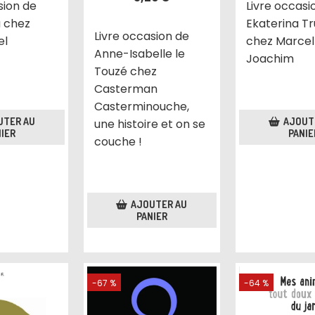
Livre occasi
sion de
Ekaterina T
a chez
Livre occasion de
chez Marcel
el
Anne-Isabelle le
Joachim
Touzé chez
Casterman
Casterminouche,
AJOUT
UTER AU
une histoire et on se
PANIE
IER
couche !
AJOUTER AU
PANIER
-67 %
-64 %