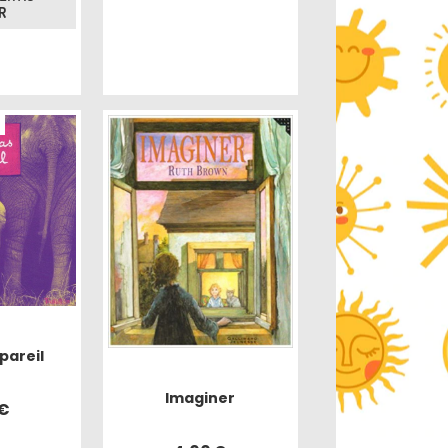
R
pareil
Imaginer
€