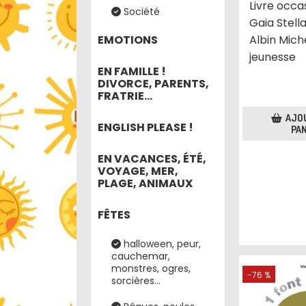
Livre occa
Société
Gaia Stell
EMOTIONS
Albin Mich
jeunesse
EN FAMILLE !
DIVORCE, PARENTS,
FRATRIE...
AJO
ENGLISH PLEASE !
PAN
EN VACANCES, ÉTÉ,
VOYAGE, MER,
PLAGE, ANIMAUX
FÊTES
halloween, peur,
cauchemar,
monstres, ogres,
-76 %
sorcières...