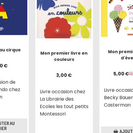
au cirque
Mon premie
Mon premier livre en
d'éve
couleurs
50
€
5,00
€
1
3,00
€
sion de
ando chez
Livre occasi
Livre occasion chez
an
Becky Bauer
La Librairie des
Casterman
Ecoles les tout petits
Montessori
UTER AU
IER
AJOUT