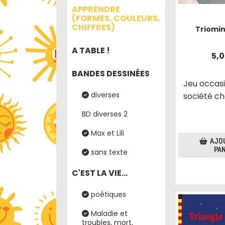
APPRENDRE
(FORMES, COULEURS,
CHIFFRES)
Triomin
A TABLE !
5,
BANDES DESSINÉES
Jeu occas
diverses
société ch
BD diverses 2
Max et Lili
AJO
PAN
sans texte
C'EST LA VIE...
poétiques
Maladie et
troubles, mort,