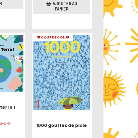
R
AJOUTER AU
PANIER
COUP DE COEUR
terre !
2,00
€
1000 gouttes de pluie