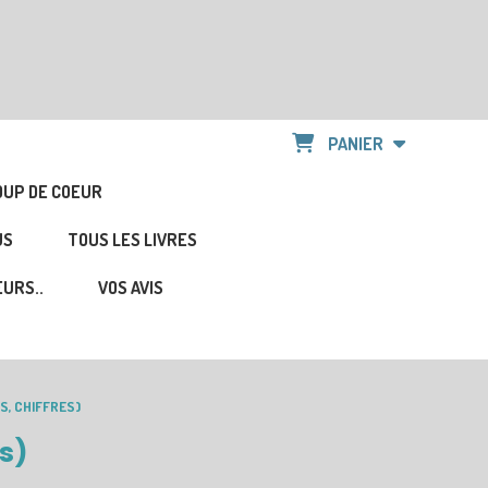
PANIER
OUP DE COEUR
US
TOUS LES LIVRES
URS..
VOS AVIS
S, CHIFFRES)
es)