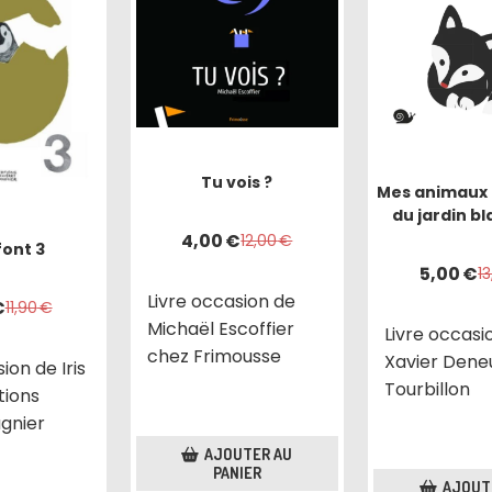
Tu vois ?
Mes animaux 
du jardin bl
4,00
€
12,00
€
 font 3
5,00
€
1
Livre occasion de
€
11,90
€
Michaël Escoffier
Livre occasi
chez Frimousse
Xavier Dene
ion de Iris
Tourbillon
tions
gnier
AJOUTER AU
PANIER
AJOUT