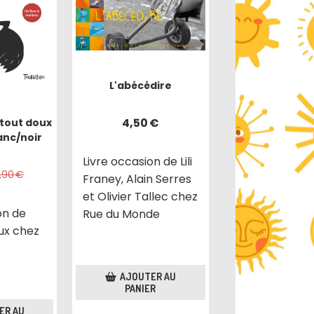
L'abécédire
4,50
€
tout doux
anc/noir
Livre occasion de Lili
3,90
€
Franey, Alain Serres
et Olivier Tallec chez
on de
Rue du Monde
ux chez
AJOUTER AU
PANIER
ER AU