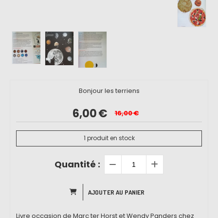
Bonjour les terriens
6,00
€
16,00
€
1
produit en stock
Quantité :
AJOUTER AU PANIER
Livre occasion de Marc ter Horst et Wendy Panders chez