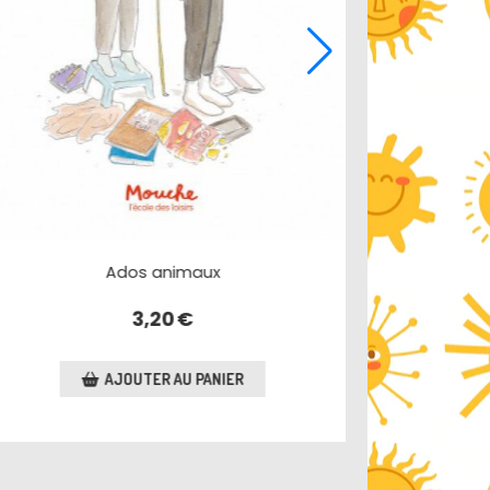
Dagfrid
2,50
€
AJOUTER AU PANIER