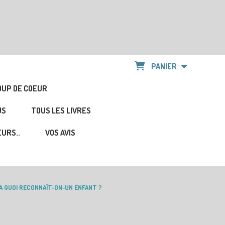
PANIER
OUP DE COEUR
US
TOUS LES LIVRES
URS..
VOS AVIS
A QUOI RECONNAÎT-ON-UN ENFANT ?