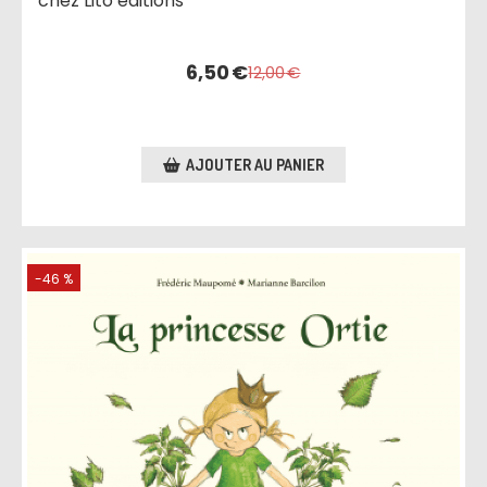
chez Lito éditions
6,50
€
12,00
€
AJOUTER AU PANIER
-46 %