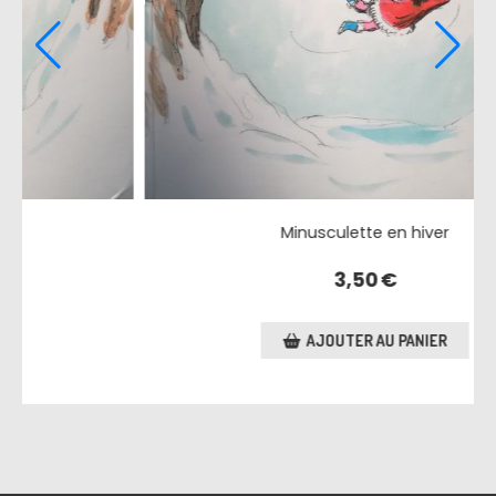
iver
Minusculette en hiver
3,50
€
NIER
AJOUTER AU PANIER