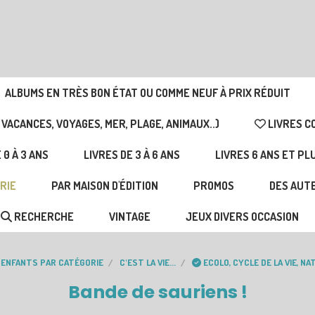
ALBUMS EN TRÈS BON ÉTAT OU COMME NEUF À PRIX RÉDUIT
 VACANCES, VOYAGES, MER, PLAGE, ANIMAUX..)
LIVRES C
 0 À 3 ANS
LIVRES DE 3 À 6 ANS
LIVRES 6 ANS ET PL
RIE
PAR MAISON D'ÉDITION
PROMOS
DES AUTE
RECHERCHE
VINTAGE
JEUX DIVERS OCCASION
N ENFANTS PAR CATÉGORIE
C'EST LA VIE...
ECOLO, CYCLE DE LA VIE, N
Bande de sauriens !