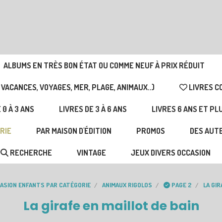
ALBUMS EN TRÈS BON ÉTAT OU COMME NEUF À PRIX RÉDUIT
 VACANCES, VOYAGES, MER, PLAGE, ANIMAUX..)
LIVRES C
 0 À 3 ANS
LIVRES DE 3 À 6 ANS
LIVRES 6 ANS ET PL
RIE
PAR MAISON D'ÉDITION
PROMOS
DES AUTE
RECHERCHE
VINTAGE
JEUX DIVERS OCCASION
CASION ENFANTS PAR CATÉGORIE
ANIMAUX RIGOLOS
PAGE 2
LA GIR
La girafe en maillot de bain