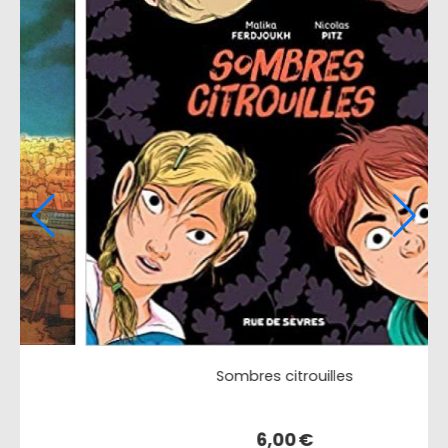
Toni
3,20
€