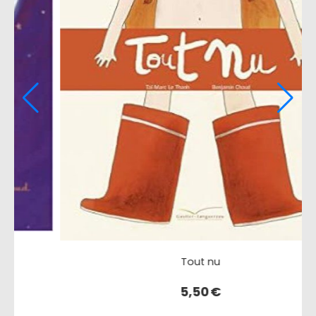
J'ai perdu ma classe au musée parce que....
5,00
€
12,50
€