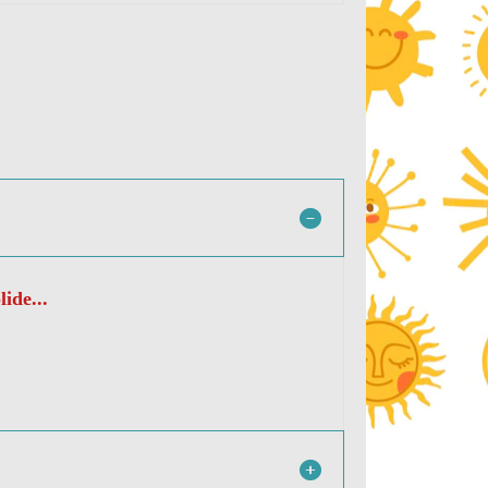
ide...