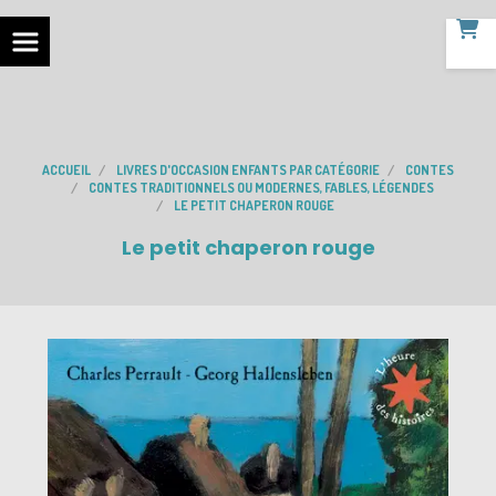
ACCUEIL
LIVRES D'OCCASION ENFANTS PAR CATÉGORIE
CONTES
CONTES TRADITIONNELS OU MODERNES, FABLES, LÉGENDES
LE PETIT CHAPERON ROUGE
Le petit chaperon rouge