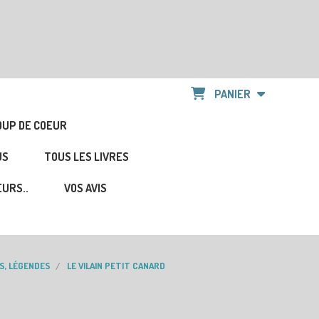
PANIER
OUP DE COEUR
US
TOUS LES LIVRES
URS..
VOS AVIS
S, LÉGENDES
LE VILAIN PETIT CANARD