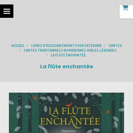
ACCUEIL
LIVRES D'OCCASION ENFANTS PAR CATÉGORIE
CONTES
CONTES TRADITIONNELS OU MODERNES, FABLES, LÉGENDES
LA FLÛTE ENCHANTÉE
La flûte enchantée