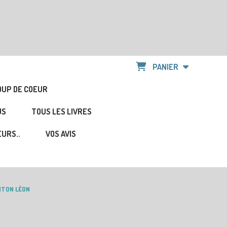
PANIER
OUP DE COEUR
US
TOUS LES LIVRES
URS..
VOS AVIS
NTON LÉON