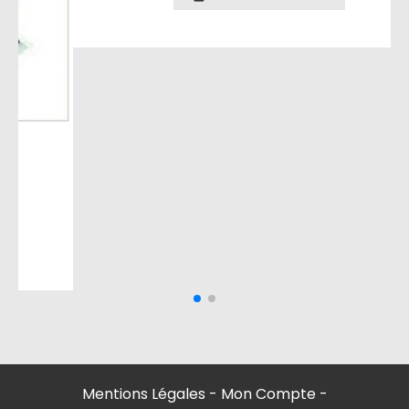
Avant quand y'avait pas l'école
3,20
€
5,90
€
AJOUTER AU PANIER
Mentions Légales
Mon Compte