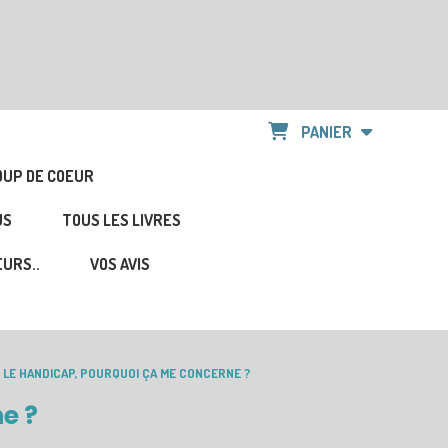
PANIER
OUP DE COEUR
US
TOUS LES LIVRES
URS..
VOS AVIS
LE HANDICAP, POURQUOI ÇA ME CONCERNE ?
e ?