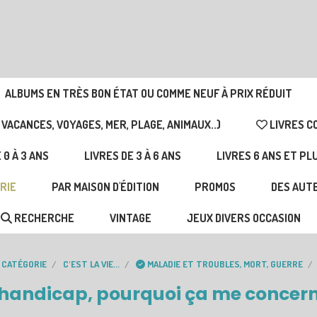
ALBUMS EN TRÈS BON ÉTAT OU COMME NEUF À PRIX RÉDUIT
 VACANCES, VOYAGES, MER, PLAGE, ANIMAUX..)
LIVRES C
 0 À 3 ANS
LIVRES DE 3 À 6 ANS
LIVRES 6 ANS ET PL
RIE
PAR MAISON D'ÉDITION
PROMOS
DES AUTE
RECHERCHE
VINTAGE
JEUX DIVERS OCCASION
 CATÉGORIE
C'EST LA VIE...
MALADIE ET TROUBLES, MORT, GUERRE
 handicap, pourquoi ça me concern