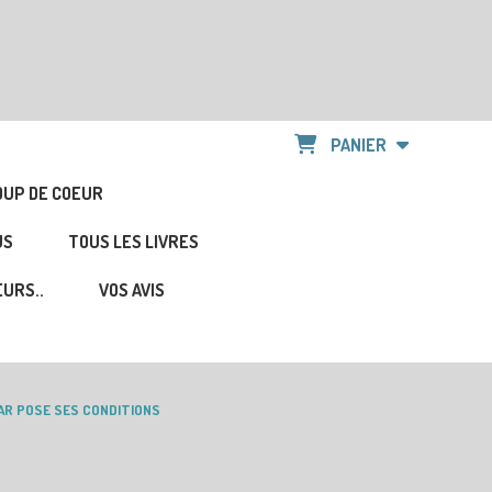
PANIER
OUP DE COEUR
US
TOUS LES LIVRES
URS..
VOS AVIS
AR POSE SES CONDITIONS