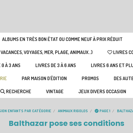
ALBUMS EN TRÈS BON ÉTAT OU COMME NEUF À PRIX RÉDUIT
 VACANCES, VOYAGES, MER, PLAGE, ANIMAUX..)
LIVRES C
 0 À 3 ANS
LIVRES DE 3 À 6 ANS
LIVRES 6 ANS ET PL
RIE
PAR MAISON D'ÉDITION
PROMOS
DES AUTE
RECHERCHE
VINTAGE
JEUX DIVERS OCCASION
SION ENFANTS PAR CATÉGORIE
ANIMAUX RIGOLOS
PAGE 1
BALTHAZ
Balthazar pose ses conditions