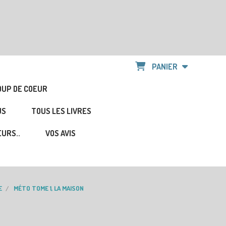
PANIER
OUP DE COEUR
US
TOUS LES LIVRES
URS..
VOS AVIS
E
MÉTO TOME 1, LA MAISON