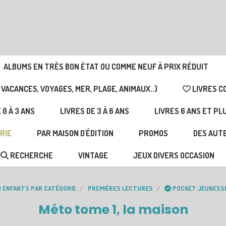
ALBUMS EN TRÈS BON ÉTAT OU COMME NEUF À PRIX RÉDUIT
 VACANCES, VOYAGES, MER, PLAGE, ANIMAUX..)
LIVRES C
 0 À 3 ANS
LIVRES DE 3 À 6 ANS
LIVRES 6 ANS ET PL
RIE
PAR MAISON D'ÉDITION
PROMOS
DES AUTE
RECHERCHE
VINTAGE
JEUX DIVERS OCCASION
N ENFANTS PAR CATÉGORIE
PREMIÈRES LECTURES
POCKET JEUNESS
Méto tome 1, la maison