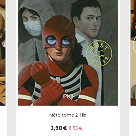
Méto tome 2, l'île
3,90
€
6,50
€