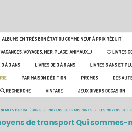
ALBUMS EN TRÈS BON ÉTAT OU COMME NEUF À PRIX RÉDUIT
 VACANCES, VOYAGES, MER, PLAGE, ANIMAUX..)
LIVRES C
 0 À 3 ANS
LIVRES DE 3 À 6 ANS
LIVRES 6 ANS ET PL
RIE
PAR MAISON D'ÉDITION
PROMOS
DES AUTE
RECHERCHE
VINTAGE
JEUX DIVERS OCCASION
 ENFANTS PAR CATÉGORIE
MOYENS DE TRANSPORTS
LES MOYENS DE T
moyens de transport Qui sommes-n