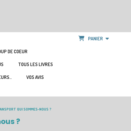
PANIER
OUP DE COEUR
US
TOUS LES LIVRES
URS..
VOS AVIS
RANSPORT QUI SOMMES-NOUS ?
ous ?