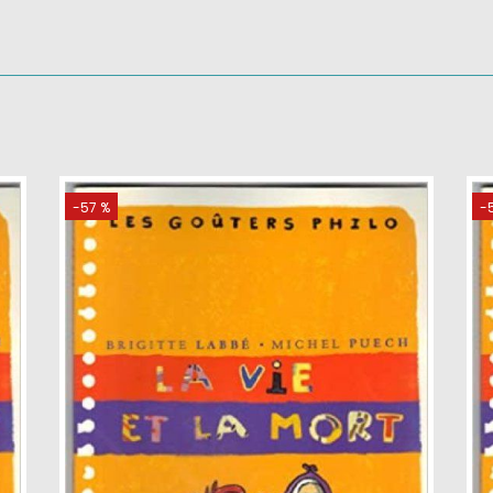
-57 %
-