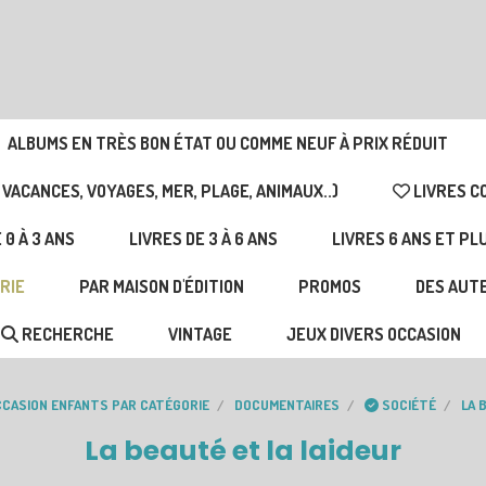
ALBUMS EN TRÈS BON ÉTAT OU COMME NEUF À PRIX RÉDUIT
 VACANCES, VOYAGES, MER, PLAGE, ANIMAUX..)
LIVRES C
 0 À 3 ANS
LIVRES DE 3 À 6 ANS
LIVRES 6 ANS ET PL
RIE
PAR MAISON D'ÉDITION
PROMOS
DES AUTE
RECHERCHE
VINTAGE
JEUX DIVERS OCCASION
CCASION ENFANTS PAR CATÉGORIE
DOCUMENTAIRES
SOCIÉTÉ
LA 
La beauté et la laideur