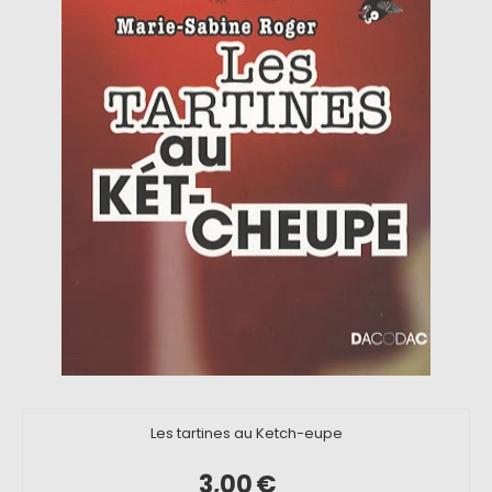
Les tartines au Ketch-eupe
3,00
€