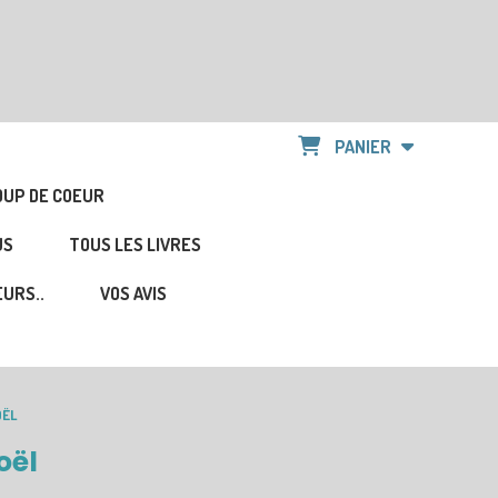
PANIER
OUP DE COEUR
US
TOUS LES LIVRES
URS..
VOS AVIS
OËL
oël