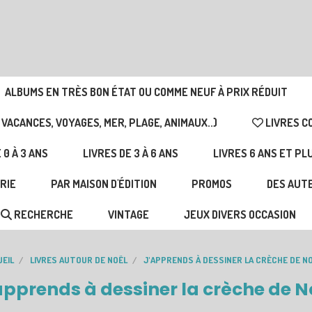
ALBUMS EN TRÈS BON ÉTAT OU COMME NEUF À PRIX RÉDUIT
 VACANCES, VOYAGES, MER, PLAGE, ANIMAUX..)
LIVRES C
 0 À 3 ANS
LIVRES DE 3 À 6 ANS
LIVRES 6 ANS ET PL
RIE
PAR MAISON D'ÉDITION
PROMOS
DES AUTE
RECHERCHE
VINTAGE
JEUX DIVERS OCCASION
EIL
LIVRES AUTOUR DE NOËL
J'APPRENDS À DESSINER LA CRÈCHE DE N
apprends à dessiner la crèche de N