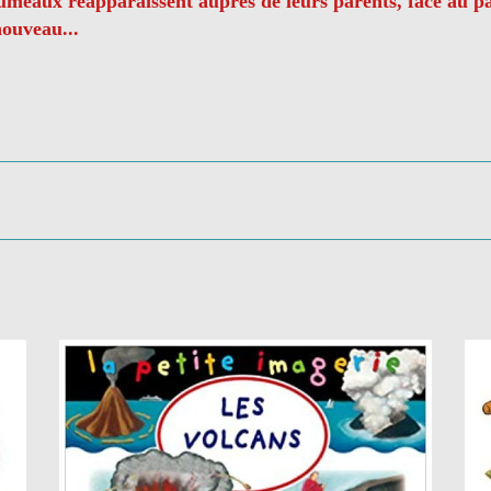
jumeaux réapparaissent auprès de leurs parents, face au pa
nouveau...