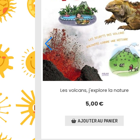
Les volcans, j'explore la nature
olcans
5,00
€
AJOUTER AU PANIER
R