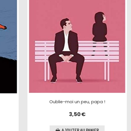
Les super-héros n'ont pas le vertige
3,50
€
AJOUTER AU PANIER