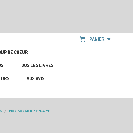
PANIER
OUP DE COEUR
US
TOUS LES LIVRES
URS..
VOS AVIS
RS
MON SORCIER BIEN-AIMÉ