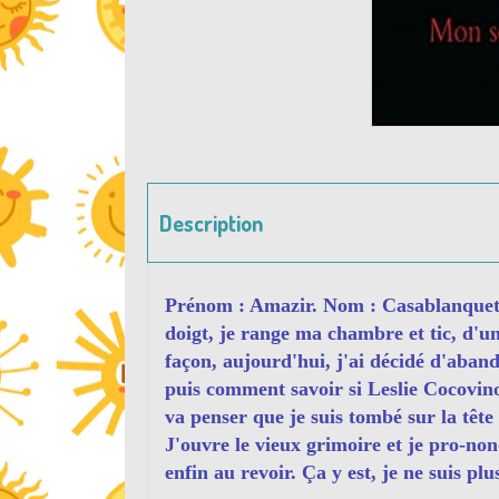
Description
Prénom : Amazir. Nom : Casablanquette.
doigt, je range ma chambre et tic, d'u
façon, aujourd'hui, j'ai décidé d'aband
puis comment savoir si Leslie Cocovino
va penser que je suis tombé sur la tête
J'ouvre le vieux grimoire et je pro-no
enfin au revoir. Ça y est, je ne suis plu