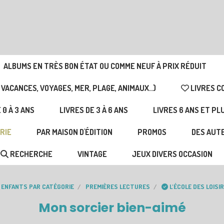
ALBUMS EN TRÈS BON ÉTAT OU COMME NEUF À PRIX RÉDUIT
 VACANCES, VOYAGES, MER, PLAGE, ANIMAUX..)
LIVRES C
 0 À 3 ANS
LIVRES DE 3 À 6 ANS
LIVRES 6 ANS ET PL
RIE
PAR MAISON D'ÉDITION
PROMOS
DES AUTE
RECHERCHE
VINTAGE
JEUX DIVERS OCCASION
N ENFANTS PAR CATÉGORIE
PREMIÈRES LECTURES
L'ÉCOLE DES LOISI
Mon sorcier bien-aimé