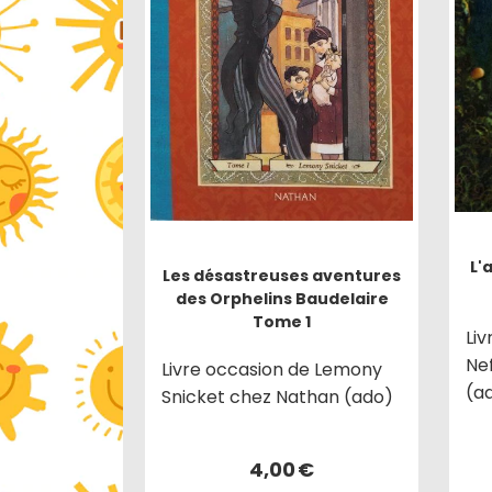
L'
Les désastreuses aventures
des Orphelins Baudelaire
Tome 1
Liv
Ne
Livre occasion de Lemony
(a
Snicket chez Nathan (ado)
4,00
€