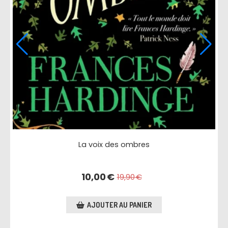
Le sel de nos larmes
L
6,00
€
16,50
€
AJOUTER AU PANIER