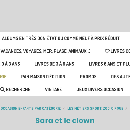
ALBUMS EN TRÈS BON ÉTAT OU COMME NEUF À PRIX RÉDUIT
 VACANCES, VOYAGES, MER, PLAGE, ANIMAUX..)
LIVRES C
 0 À 3 ANS
LIVRES DE 3 À 6 ANS
LIVRES 6 ANS ET PL
RIE
PAR MAISON D'ÉDITION
PROMOS
DES AUTE
RECHERCHE
VINTAGE
JEUX DIVERS OCCASION
D'OCCASION ENFANTS PAR CATÉGORIE
LES MÉTIERS SPORT, ZOO, CIRQUE
Sara et le clown