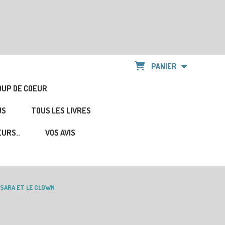
PANIER
OUP DE COEUR
US
TOUS LES LIVRES
URS..
VOS AVIS
SARA ET LE CLOWN