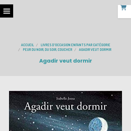
ACCUEIL
LIVRES D'OCCASION ENFANTS PAR CATÉGORIE
PEUR DU NOIR, DU SOIR, COUCHER
AGADIR VEUT DORMIR
Agadir veut dormir