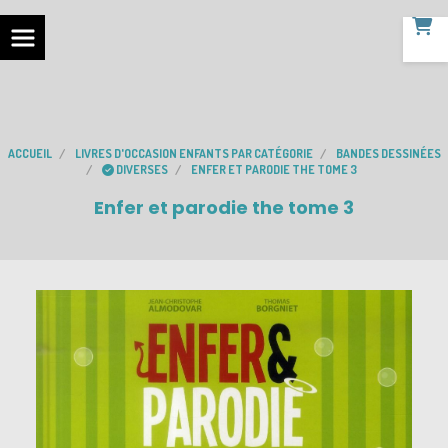
ACCUEIL
LIVRES D'OCCASION ENFANTS PAR CATÉGORIE
BANDES DESSINÉES
DIVERSES
ENFER ET PARODIE THE TOME 3
Enfer et parodie the tome 3