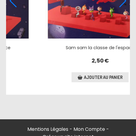
se de l'espace
Sam sam la classe de 
0
€
2,50
€
AU PANIER
AJOUTER AU PA
Mentions Légales
Mon Compte