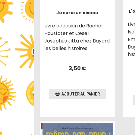
L'
Je serai un oiseau
Li
Livre occasion de Rachel
Is
Hausfater et Ceseli
Em
Josephus Jitta chez Bayard
Bay
les belles histoires
his
3,50
€
AJOUTER AU PANIER