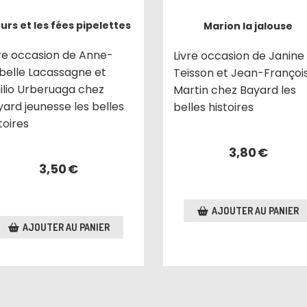
ours et les fées pipelettes
Marion la jalouse
vre occasion de Anne-
Livre occasion de Janine
abelle Lacassagne et
Teisson et Jean-Françoi
ilio Urberuaga chez
Martin chez Bayard les
ard jeunesse les belles
belles histoires
toires
3,80
€
3,50
€
AJOUTER AU PANIER
AJOUTER AU PANIER