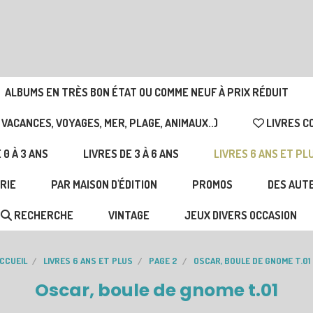
ALBUMS EN TRÈS BON ÉTAT OU COMME NEUF À PRIX RÉDUIT
 VACANCES, VOYAGES, MER, PLAGE, ANIMAUX..)
LIVRES C
 0 À 3 ANS
LIVRES DE 3 À 6 ANS
LIVRES 6 ANS ET PL
RIE
PAR MAISON D'ÉDITION
PROMOS
DES AUTE
RECHERCHE
VINTAGE
JEUX DIVERS OCCASION
CCUEIL
LIVRES 6 ANS ET PLUS
PAGE 2
OSCAR, BOULE DE GNOME T.01
Oscar, boule de gnome t.01