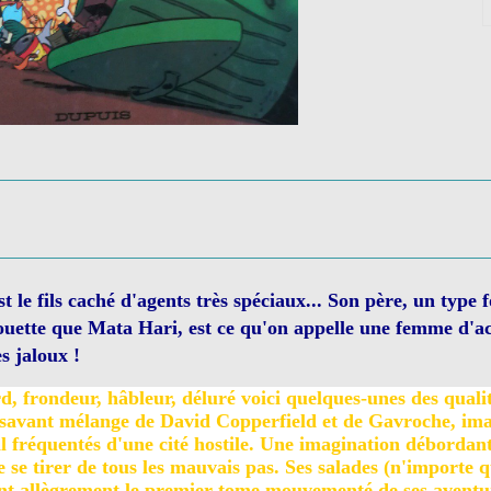
t le fils caché d'agents très spéciaux... Son père, un type f
houette que Mata Hari, est ce qu'on appelle une femme d'ac
s jaloux !
rd, frondeur, hâbleur, déluré voici quelques-unes des quali
savant mélange de David Copperfield et de Gavroche, imag
mal fréquentés d'une cité hostile. Une imagination débordant
 se tirer de tous les mauvais pas. Ses salades (n'importe 
tuent allègrement le premier tome mouvementé de ses aventu