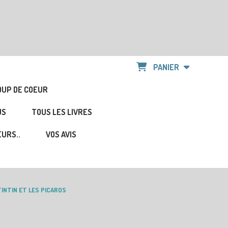
PANIER
OUP DE COEUR
US
TOUS LES LIVRES
URS..
VOS AVIS
TINTIN ET LES PICAROS