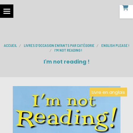
ACCUEIL
LIVRES D'OCCASION ENFANTS PAR CATÉGORIE
ENGLISH PLEASE !
I'M NOT READING !
I'm not reading !
Livre en anglais