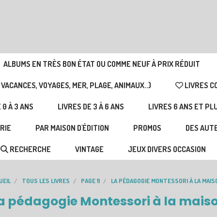
ALBUMS EN TRÈS BON ÉTAT OU COMME NEUF À PRIX RÉDUIT
 VACANCES, VOYAGES, MER, PLAGE, ANIMAUX..)
LIVRES C
 0 À 3 ANS
LIVRES DE 3 À 6 ANS
LIVRES 6 ANS ET PL
RIE
PAR MAISON D'ÉDITION
PROMOS
DES AUTE
RECHERCHE
VINTAGE
JEUX DIVERS OCCASION
UEIL
TOUS LES LIVRES
PAGE 11
LA PÉDAGOGIE MONTESSORI À LA MAI
a pédagogie Montessori à la mais