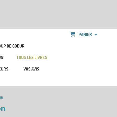
PANIER
OUP DE COEUR
US
TOUS LES LIVRES
URS..
VOS AVIS
SON
on