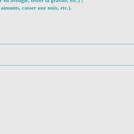
r en aveugle, tester la gravité, etc.) ;
s aimants, casser une noix, etc.).